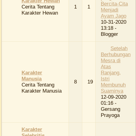
Karakter Hewan
Bercita-Cita
Cerita Tentang
1
1
Menjadi
Karakter Hewan
Ayam Jago
10-31-2020
13:18
-
Blogger
Setelah
Berhubungan
Mesra di
Atas
Karakter
Ranjang,
Manusia
Istri
8
19
Cerita Tentang
Membunuh
Karakter Manusia
Suaminya
12-09-2020
01:16
-
Gersang
Prayoga
Karakter
Selebritis