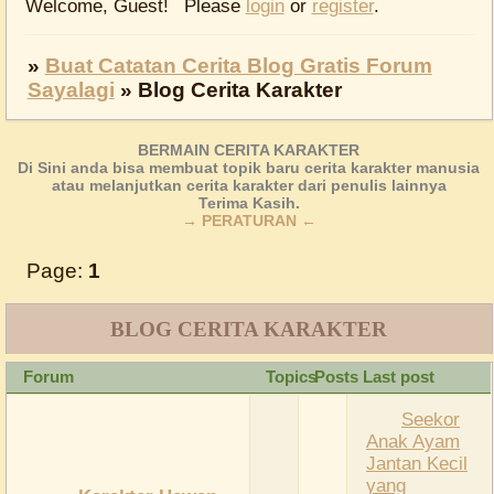
Welcome, Guest!
Please
login
or
register
.
»
Buat Catatan Cerita Blog Gratis Forum
Sayalagi
»
Blog Cerita Karakter
BERMAIN CERITA KARAKTER
Di Sini anda bisa membuat topik baru cerita karakter manusia
atau melanjutkan cerita karakter dari penulis lainnya
Terima Kasih.
→ PERATURAN ←
Page:
1
BLOG CERITA KARAKTER
Forum
Topics
Posts
Last post
Seekor
Anak Ayam
Jantan Kecil
yang