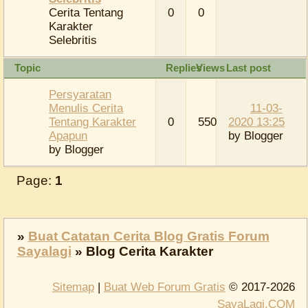
Cerita Tentang
0
0
Karakter
Selebritis
Topic
Replies
Views
Last post
Persyaratan
Menulis Cerita
11-03-
Tentang Karakter
0
550
2020 13:25
Apapun
by
Blogger
by
Blogger
Page:
1
»
Buat Catatan Cerita Blog Gratis Forum
Sayalagi
»
Blog Cerita Karakter
Sitemap
|
Buat Web Forum Gratis
© 2017-2026
SayaLagi.COM