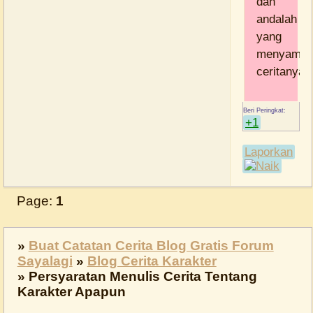
dan
andalah
yang
menyambu
ceritanya).
+1
Laporkan
Page:
1
»
Buat Catatan Cerita Blog Gratis Forum
Sayalagi
»
Blog Cerita Karakter
»
Persyaratan Menulis Cerita Tentang
Karakter Apapun