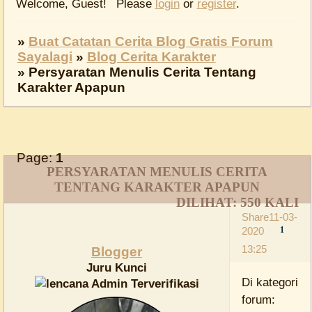
Welcome, Guest!
Please
login
or
register
.
»
Buat Catatan Cerita Blog Gratis Forum
Sayalagi
»
Blog Cerita Karakter
»
Persyaratan Menulis Cerita Tentang
Karakter Apapun
Page:
1
PERSYARATAN MENULIS CERITA
TENTANG KARAKTER APAPUN
DILIHAT:
550
KALI
Share
11-03-
2020
1
13:25
Blogger
Juru Kunci
Di kategori
forum: