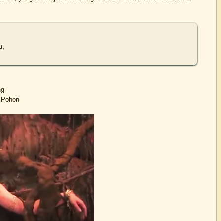
u,
t Pohon