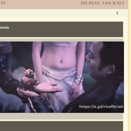
TI
DILIHAT:
1416
KALI
1
nusia