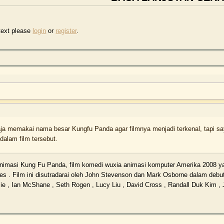
text please
login
or
register
.
ja memakai nama besar Kungfu Panda agar filmnya menjadi terkenal, tapi say
dalam film tersebut.
 animasi Kung Fu Panda, film komedi wuxia animasi komputer Amerika 2008 y
es . Film ini disutradarai oleh John Stevenson dan Mark Osborne dalam debut
lie , Ian McShane , Seth Rogen , Lucy Liu , David Cross , Randall Duk Kim ,