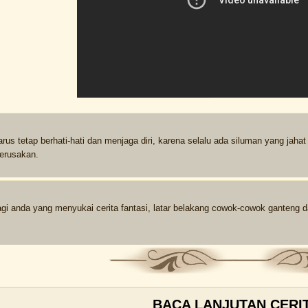
us tetap berhati-hati dan menjaga diri, karena selalu ada siluman yang jah
erusakan.
agi anda yang menyukai cerita fantasi, latar belakang cowok-cowok ganteng 
BACA LANJUTAN CERIT