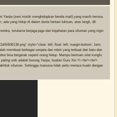
ni Yanjia (seni mistik menghidupkan benda mati) yang masih tersisa.
da yang hidup di dalam dunia fantasi lukisan, atas langit, dll.
eka, terutama berjaga-jaga dari kejahatan para siluman yang ingin
d/6/606138.png" style="clear: left; float: left; margin-bottom: 1em;
alah membuat berbagai senjata dan robot yang terbuat dari batu dan
sebut bisa bergerak seperti orang hidup. Mampu bermain silat kungfu
aling unik adalah burung Yanjia, buatan Guru Xie Yi.<br/><br/>
khluk siluman. Sehingga manusia tidak perlu merasa kuatir dengan