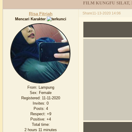
FILM KUNGFU SILAT,
Share
11-13-2020 14:06
Risa Fitriah
Mencari Karakter
From:
Lampung
Sex:
Female
Registered
: 11-11-2020
Invites:
0
Posts:
4
Respect:
+9
Positive:
+4
Total time:
2 hours 11 minutes