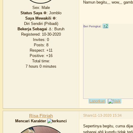
Namun begitu,,, wow,,, gamb
Sex:
Male
Status Saya
❁:
Jomblo
Saya Mewakili
❁:
Diri Sendiri (Pribadi)
+2
Bekerja Sebagai
⚓:
Buruh
Registered
: 10-30-2020
Invites:
0
Posts:
8
Respect:
+11
Positive:
+16
Total time:
7 hours 0 minutes
Laporkan
Share
11-13-2020 15:34
Risa Fitriah
Mencari Karakter
Sepertinya begitu, cuma dij
sebagai ahli kungfu tidak t