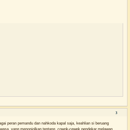
3
bagai peran pemandu dan nahkoda kapal saja, keahlian si beruang
ang dewasa, yang menonjolkan tentang cowok-cewek pendekar melawan