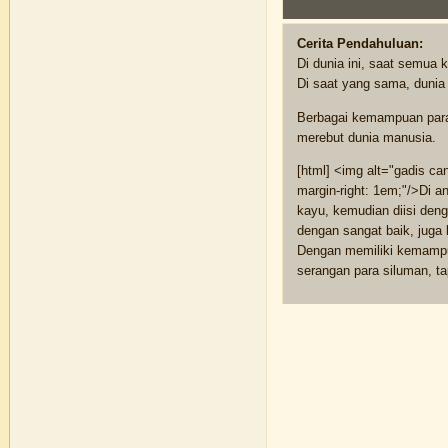
Cerita Pendahuluan:
Di dunia ini, saat semua 
Di saat yang sama, dunia 
Berbagai kemampuan para 
merebut dunia manusia.
[html] <img alt="gadis can
margin-right: 1em;"/>Di a
kayu, kemudian diisi deng
dengan sangat baik, juga 
Dengan memiliki kemampua
serangan para siluman, ta