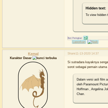
Hidden text:
To view hidden 
+3
Laporkan
Share
11-13-2020 14:37
Kemal
Karakter Dasar
Si sutradara kayaknya senga
sorot sebagai pemain utama 
Dalam versi asli film
oleh Paramount Pictur
Hoffman , Angelina Jo
Chan.