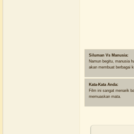
Siluman Vs Manusia:
Namun begitu, manusia har
akan membuat berbagai k
Kata-Kata Anda:
Film ini sangat menarik b
memuaskan mata.