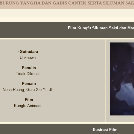
 BURUNG YANGJIA DAN GADIS CANTIK SERTA SILUMAN SAK
Film Kungfu Siluman Sakti dan Ma
· Sutradara
Unknown
· Penulis
Tidak Dikenal
· Pemain
Nona Ruang, Guru Xie Yi, dll
. Film
Kungfu Animasi
Ilustrasi Film