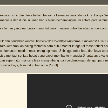
kekuatan sihir dan dewa berlalu bersama kekuatan para leluhur kita. Hanya Se
manusia dan dunia siluman harus hidup berdampingan. Di antara para silmuan, a
siluman yang luar biasa menuntut para manusia untuk beradaptasi dengan mer
tik dan pendekar kungfu" border="0" src="https://upforme.ru/uploads/001a/f0/2
ntara kemampuan paling fantastis para suhu master kungfu di masa terkini ad
an kekuatan mistik hebat, energi spiritual. Sehingga robot batu dan kayu ter
bisa menjadi senjata hebat yang dapat membantu manusia.Di antaranya yang p
n seperti itu, manusia bisa mengimbangi dan berdampingan dengan para ma
pi sebaliknya, bisa hidup berdamai.[/html]