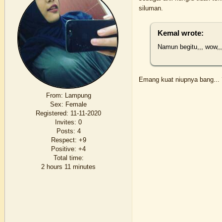
siluman.
Kemal wrote:
Namun begitu,,, wow,,
Emang kuat niupnya bang... ?
From:
Lampung
Sex:
Female
Registered
: 11-11-2020
Invites:
0
Posts:
4
Respect:
+9
Positive:
+4
Total time:
2 hours 11 minutes