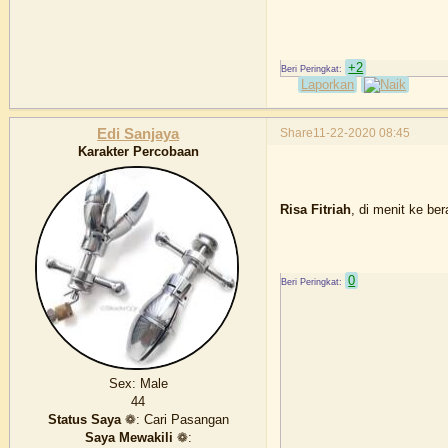
+2
Laporkan
Share
11-22-2020 08:45
Edi Sanjaya
Karakter Percobaan
Risa Fitriah
, di menit ke be
0
Sex:
Male
44
Status Saya
❁:
Cari Pasangan
Saya Mewakili
❁: