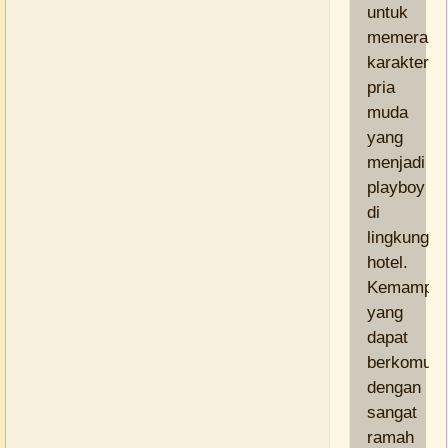
untuk
memerank
karakter
pria
muda
yang
menjadi
playboy
di
lingkungan
hotel.
Kemampua
yang
dapat
berkomuni
dengan
sangat
ramah