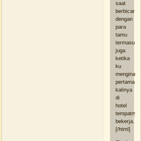
saat
berbicara
dengan
para
tamu
termasuk
juga
ketika
ku
menginap
pertama
kalinya
di
hotel
tempatnya
bekerja.
[/html]