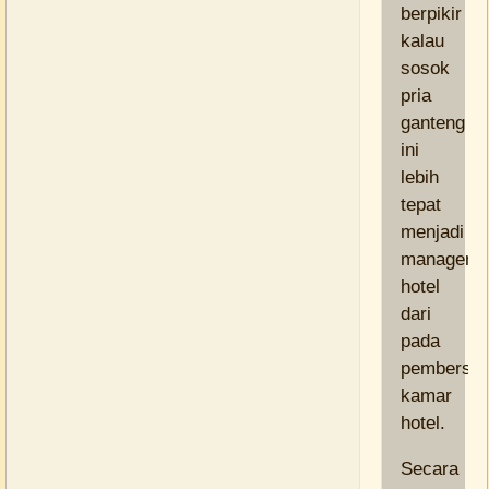
berpikir
kalau
sosok
pria
ganteng
ini
lebih
tepat
menjadi
manager
hotel
dari
pada
pembersih
kamar
hotel.
Secara