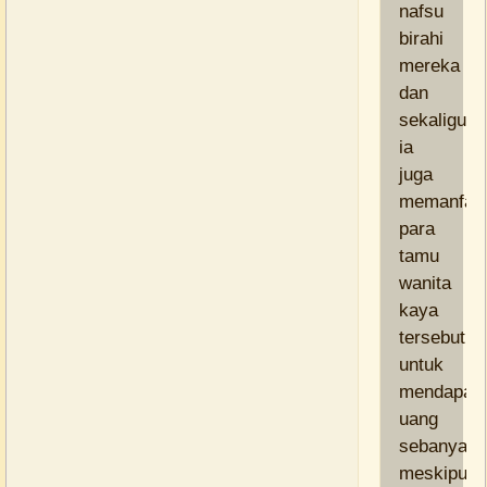
nafsu
birahi
mereka
dan
sekaligus
ia
juga
memanfaa
para
tamu
wanita
kaya
tersebut
untuk
mendapat
uang
sebanyakn
meskipun