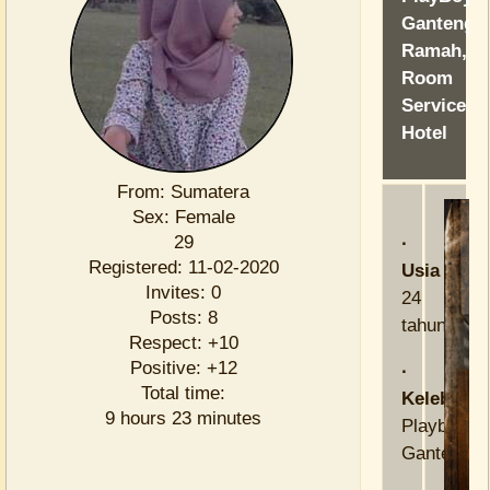
Ganteng,
Ramah,
Room
Service
Hotel
From:
Sumatera
Sex:
Female
29
·
Registered
: 11-02-2020
Usia
Invites:
0
24
Posts:
8
tahun
Respect:
+10
Positive:
+12
·
Total time:
Kelebihan
9 hours 23 minutes
Playboy,
Ganteng