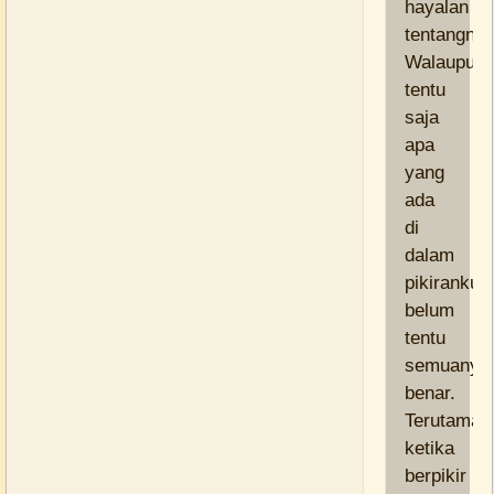
hayalan
tentangnya
Walaupun
tentu
saja
apa
yang
ada
di
dalam
pikiranku
belum
tentu
semuanya
benar.
Terutama
ketika
berpikir