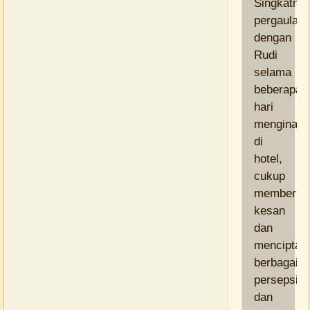
Singkatnya
pergaulan
dengan
Rudi
selama
beberapa
hari
menginap
di
hotel,
cukup
memberik
kesan
dan
menciptak
berbagai
persepsi
dan