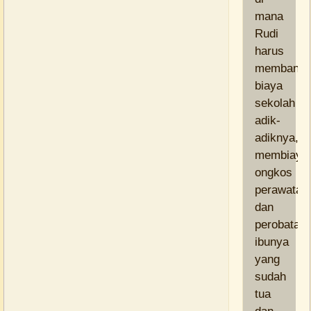
mana
Rudi
harus
membantu
biaya
sekolah
adik-
adiknya,
membiayai
ongkos
perawatan
dan
perobatan
ibunya
yang
sudah
tua