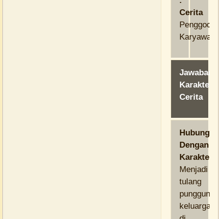
.
Cerita
Penggoda
Karyawan
Jawaban
Karakter
Cerita
Hubungan
Dengan
Karakter:
Menjadi
tulang
punggung
keluargany
di