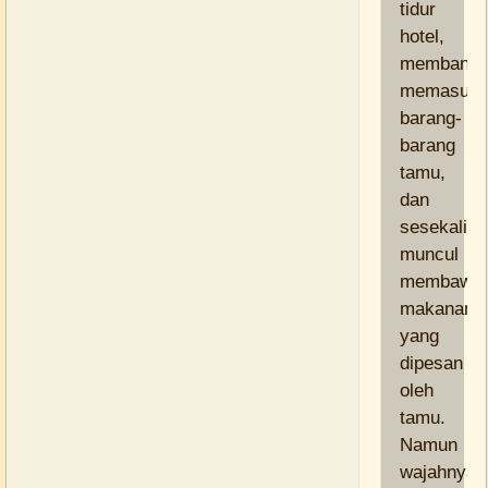
tidur
hotel,
membantu
memasukk
barang-
barang
tamu,
dan
sesekali
muncul
membawa
makanan/
yang
dipesan
oleh
tamu.
Namun
wajahnya