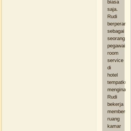
biasa
saja.
Rudi
berperan
sebagai
seorang
pegawai
room
service
di
hotel
tempatku
menginap.
Rudi
bekerja
memberes
ruang
kamar