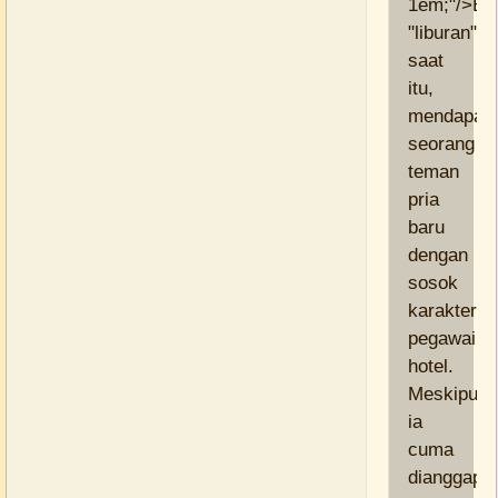
1em;"/>Beg
"liburan"
saat
itu,
mendapat
seorang
teman
pria
baru
dengan
sosok
karakter
pegawai
hotel.
Meskipun
ia
cuma
dianggap