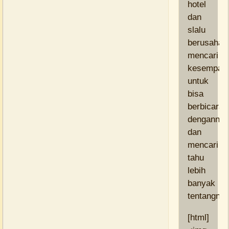
hotel
dan
slalu
berusaha
mencari
kesempat
untuk
bisa
berbicara
dengannya
dan
mencari
tahu
lebih
banyak
tentangnya
[html]