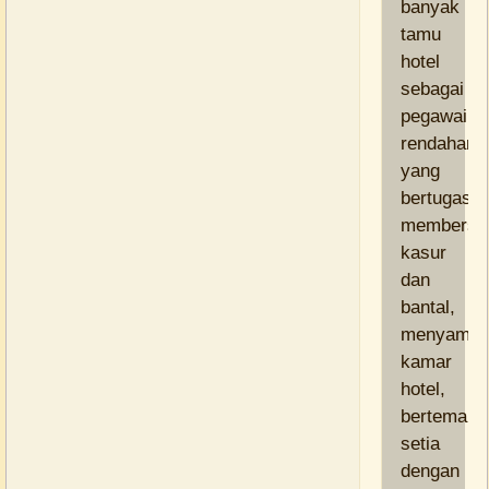
banyak
tamu
hotel
sebagai
pegawai
rendahan
yang
bertugas
membersi
kasur
dan
bantal,
menyamp
kamar
hotel,
berteman
setia
dengan