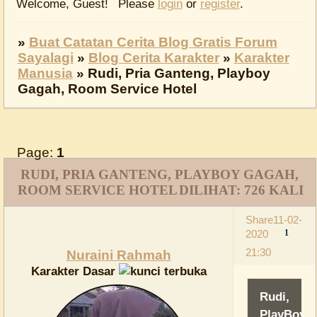
Welcome, Guest!
Please
login
or
register
.
»
Buat Catatan Cerita Blog Gratis Forum
Sayalagi
»
Blog Cerita Karakter
»
Karakter
Manusia
»
Rudi, Pria Ganteng, Playboy
Gagah, Room Service Hotel
Page:
1
RUDI, PRIA GANTENG, PLAYBOY GAGAH,
ROOM SERVICE HOTEL
DILIHAT:
726
KALI
Share
11-02-
2020
1
21:30
Nuraini Rahmah
Karakter Dasar
Rudi,
PlayBoy