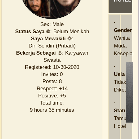
·
Sex:
Male
Gender
Status Saya
❁:
Belum Menikah
Wanita
Saya Mewakili
❁:
Diri Sendiri (Pribadi)
Muda
Bekerja Sebagai
⚓:
Karyawan
Kesepian
Swasta
·
Registered
: 10-30-2020
Invites:
0
Usia
Posts:
8
Tidak
Respect:
+14
Diketahui
Positive:
+5
Total time:
·
9 hours 35 minutes
Status
Tamu
Hotel