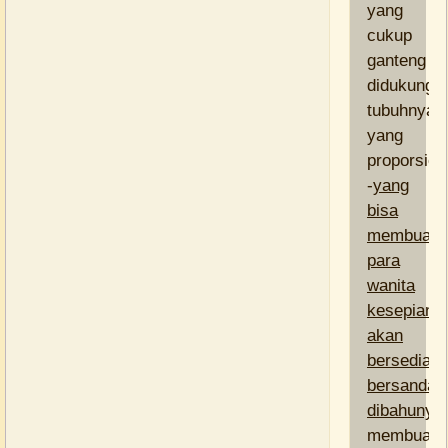
yang
cukup
ganteng
didukung
tubuhnya
yang
proporsion
-
yang
bisa
membuat
para
wanita
kesepian
akan
bersedia
bersandar
dibahunya
membuatk