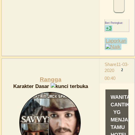
+3
Laporkan
Share
11-03-
2020
2
00:40
Rangga
Karakter Dasar
WANITA
CANTIK
YG
MENJADI
TAMU
HOTEL