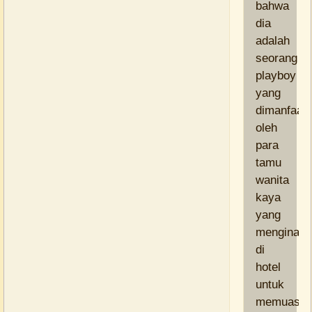
bahwa
dia
adalah
seorang
playboy
yang
dimanfaat
oleh
para
tamu
wanita
kaya
yang
menginal
di
hotel
untuk
memuaska