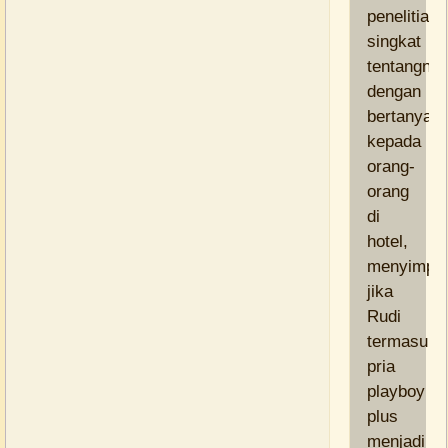
penelitian
singkat
tentangny
dengan
bertanya
kepada
orang-
orang
di
hotel,
menyimpul
jika
Rudi
termasuk
pria
playboy
plus
menjadi