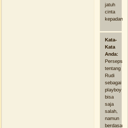
jatuh
cinta
kepadanya
Kata-
Kata
Anda:
Persepsik
tentang
Rudi
sebagai
playboy
bisa
saja
salah,
namun
berdasark