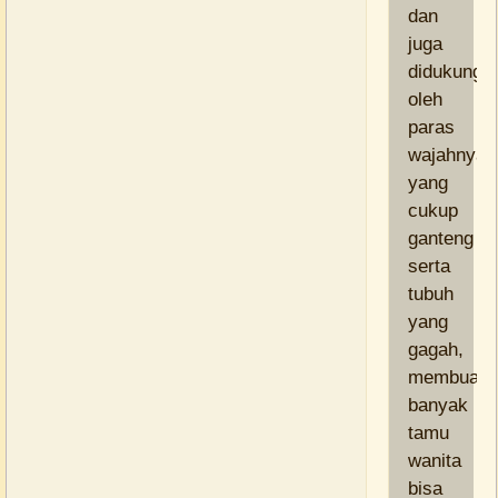
dan
juga
didukung
oleh
paras
wajahnya
yang
cukup
ganteng
serta
tubuh
yang
gagah,
membuat
banyak
tamu
wanita
bisa