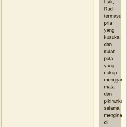
fisik,
Rudi
termasuk
pria
yang
kusuka,
dan
itulah
pula
yang
cukup
menggang
mata
dan
pikiranku
selama
menginap
di