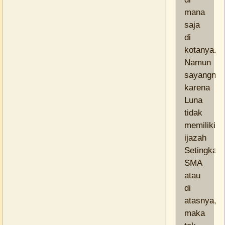
mana
saja
di
kotanya.
Namun
sayangnya
karena
Luna
tidak
memiliki
ijazah
Setingkat
SMA
atau
di
atasnya,
maka