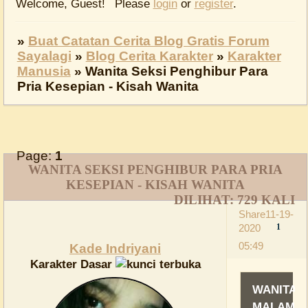
Welcome, Guest!
Please
login
or
register
.
»
Buat Catatan Cerita Blog Gratis Forum
Sayalagi
»
Blog Cerita Karakter
»
Karakter
Manusia
»
Wanita Seksi Penghibur Para
Pria Kesepian - Kisah Wanita
Page:
1
WANITA SEKSI PENGHIBUR PARA PRIA
KESEPIAN - KISAH WANITA
DILIHAT:
729
KALI
Share
11-19-
2020
1
05:49
Kade Indriyani
Karakter Dasar
WANITA
MALAM