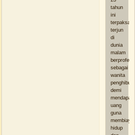
tahun
ini
terpaksa
terjun
di
dunia
malam
berprofesi
sebagai
wanita
penghibur
demi
mendapat
uang
guna
membiayai
hidup