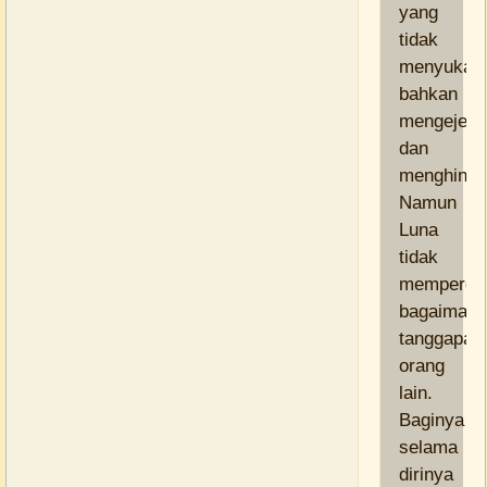
yang
tidak
menyukai
bahkan
mengejek
dan
menghina.
Namun
Luna
tidak
memperdul
bagaimana
tanggapan
orang
lain.
Baginya
selama
dirinya