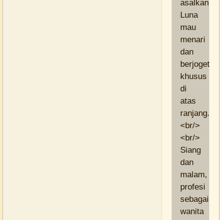
asalkan
Luna
mau
menari
dan
berjoget
khusus
di
atas
ranjang.
<br/>
<br/>
Siang
dan
malam,
profesi
sebagai
wanita