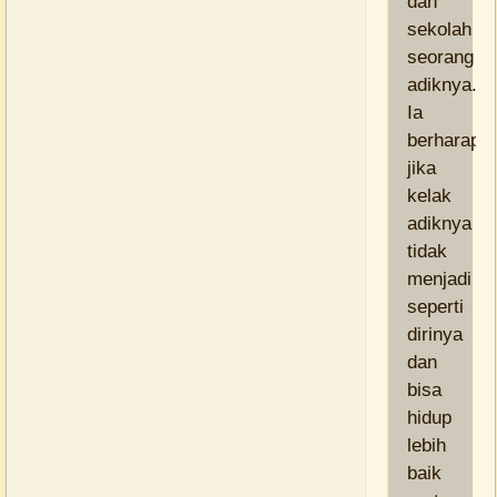
dan
sekolah
seorang
adiknya.
Ia
berharap
jika
kelak
adiknya
tidak
menjadi
seperti
dirinya
dan
bisa
hidup
lebih
baik