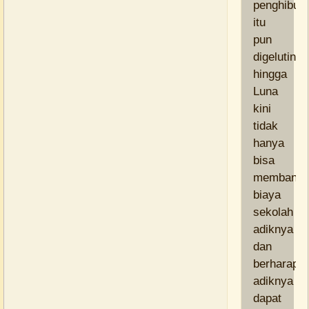
penghibur
itu
pun
digelutinya
hingga
Luna
kini
tidak
hanya
bisa
membantu
biaya
sekolah
adiknya
dan
berharap
adiknya
dapat