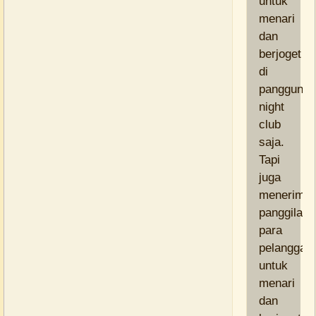
untuk
menari
dan
berjoget
di
panggung
night
club
saja.
Tapi
juga
menerima
panggilan
para
pelanggan
untuk
menari
dan