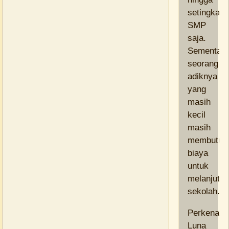
setingkat
SMP
saja.
Sementara
seorang
adiknya
yang
masih
kecil
masih
membutuh
biaya
untuk
melanjutk
sekolah.
Perkenala
Luna