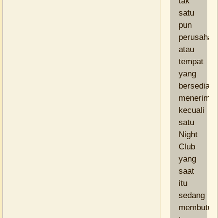
tak
satu
pun
perusahaa
atau
tempat
yang
bersedia
menerima
kecuali
satu
Night
Club
yang
saat
itu
sedang
membutuh