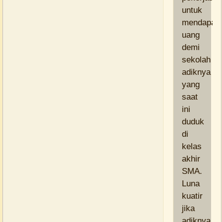
untuk
mendapat
uang
demi
sekolah
adiknya
yang
saat
ini
duduk
di
kelas
akhir
SMA.
Luna
kuatir
jika
adiknya