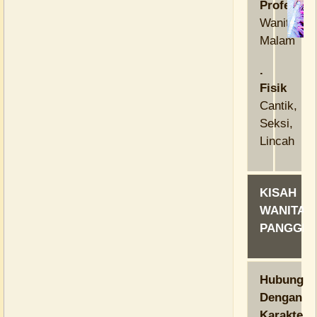
Profesi
Wanita
Malam
.
Fisik
Cantik,
Seksi,
Lincah
KISAH
WANITA
PANGGIL
Hubungan
Dengan
Karakter: