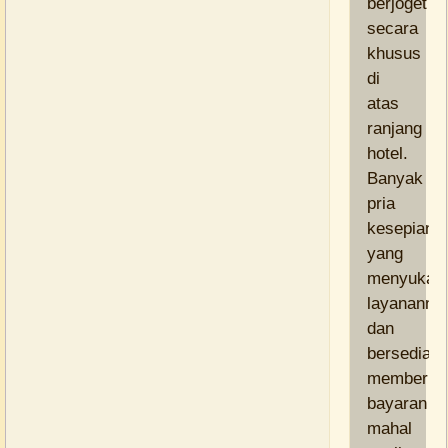
berjoget
secara
khusus
di
atas
ranjang
hotel.
Banyak
pria
kesepian
yang
menyukai
layananny
dan
bersedia
memberik
bayaran
mahal