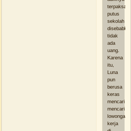
terpaksa
putus
sekolah
disebabka
tidak
ada
uang.
Karena
itu,
Luna
pun
berusa
keras
mencari
mencari
lowongan
kerja
di