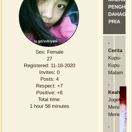
PENGHIB
DAHAGA
PRIA
·
Cerita
Sex:
Female
Kupu-
27
Kupu
Registered
: 11-18-2020
Invites:
0
Malam
Posts:
4
·
Respect:
+7
Keahlian
Positive:
+6
Total time:
Joget,
1 hour 56 minutes
Menari,
Menemani
·