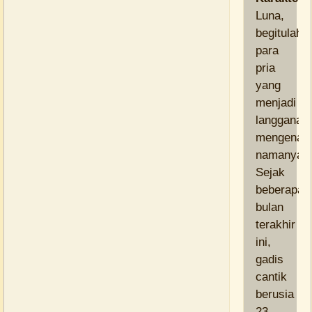
Luna,
begitulah
para
pria
yang
menjadi
langganan
mengenal
namanya.
Sejak
beberapa
bulan
terakhir
ini,
gadis
cantik
berusia
23