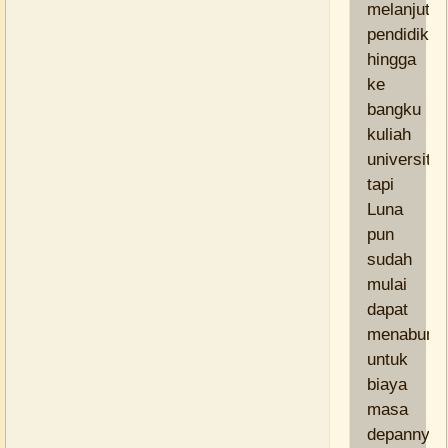
melanjutk
pendidikan
hingga
ke
bangku
kuliah
universitas
tapi
Luna
pun
sudah
mulai
dapat
menabung
untuk
biaya
masa
depannya