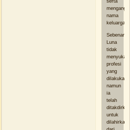
serta
mengangk
nama
keluargany
Sebenarny
Luna
tidak
menyukai
profesi
yang
dilakukann
namun
ia
telah
ditakdirka
untuk
dilahirkan
dari