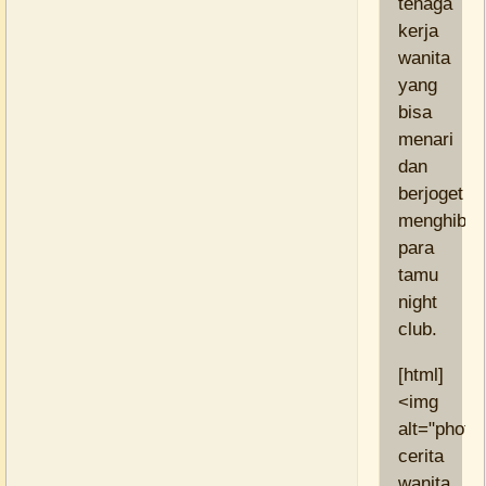
tenaga
kerja
wanita
yang
bisa
menari
dan
berjoget
menghibur
para
tamu
night
club.
[html]
<img
alt="photo
cerita
wanita