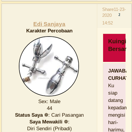
Share
11-23-
2020
2
14:52
Edi Sanjaya
Karakter Percobaan
Kuingin
Bersam
JAWABA
CURHAT:
Ku
siap
datang
Sex:
Male
kepadamu
44
Status Saya
❁:
Cari Pasangan
mengisi
Saya Mewakili
❁:
hari-
Diri Sendiri (Pribadi)
harimu,