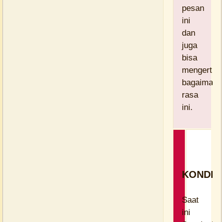
pesan
ini
dan
juga
bisa
mengerti
bagaimana
rasa
ini.
KONDIS
Saat
ini