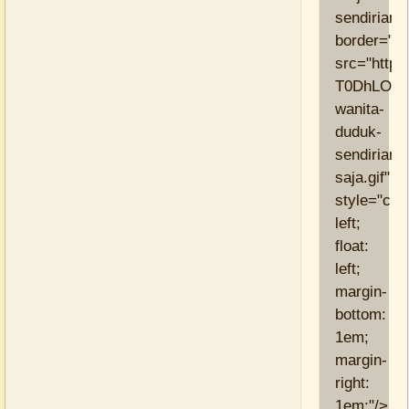
sendirian"
border="0"
src="https
T0DhLOGx
wanita-
duduk-
sendirian-
saja.gif"
style="clea
left;
float:
left;
margin-
bottom:
1em;
margin-
right:
1em;"/>