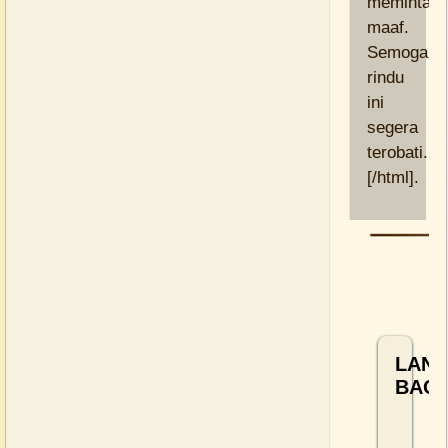
meminta
maaf.
Semoga
rindu
ini
segera
terobati.
[/html].
LANJ
BACA