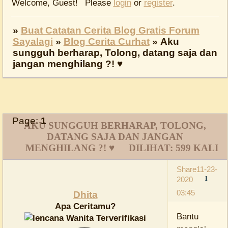
Welcome, Guest!
Please
login
or
register
.
»
Buat Catatan Cerita Blog Gratis Forum
Sayalagi
»
Blog Cerita Curhat
»
Aku
sungguh berharap, Tolong, datang saja dan
jangan menghilang ?! ♥
Page:
1
AKU SUNGGUH BERHARAP, TOLONG,
DATANG SAJA DAN JANGAN
MENGHILANG ?! ♥
DILIHAT:
599
KALI
Share
11-23-
2020
1
03:45
Dhita
Apa Ceritamu?
Bantu