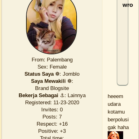
wrote
Aku
mencin
seolah
olah
kamu
adalah
From:
Palembang
udara
Sex:
Female
kotaku
Status Saya
❁:
Jomblo
Saya Mewakili
❁:
Brand Blogsite
Bekerja Sebagai
⚓:
Lainnya
heeem
Registered
: 11-23-2020
udara
Invites:
0
kotamu
Posts:
7
berpolusi
Respect:
+16
gak haha
Positive:
+3
Total time: