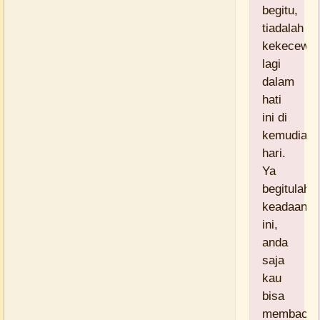
begitu,
tiadalah
kekecewa
lagi
dalam
hati
ini di
kemudian
hari.
Ya
begitulah
keadaan
ini,
anda
saja
kau
bisa
membaca