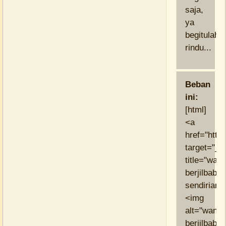
saja,
ya
begitulah
rindu...
Beban
ini:
[html]
<a
href="https
target="_b
title="wani
berjilbab
sendirian"
<img
alt="wanit
berjilbab