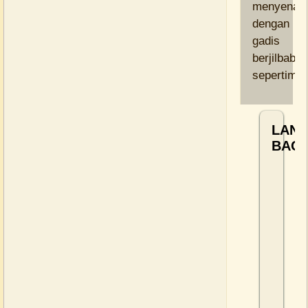
menyenan
dengan
gadis
berjilbab
sepertimu
LANJ
BACA