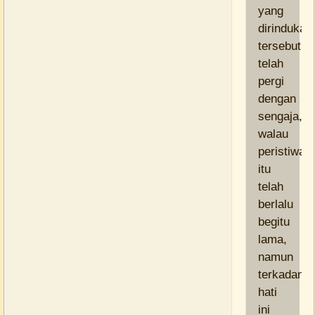
yang
dirindukan
tersebut
telah
pergi
dengan
sengaja,
walau
peristiwa
itu
telah
berlalu
begitu
lama,
namun
terkadang
hati
ini