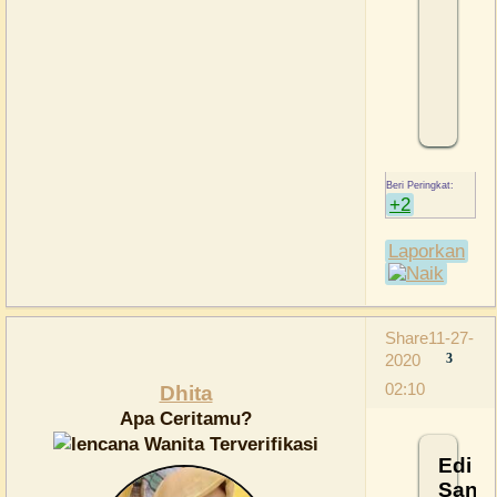
+2
Laporkan
Share
11-27-
2020
3
02:10
Dhita
Apa Ceritamu?
Edi
Sanja