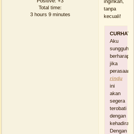
Positive:
+3
inginkan,
Total time:
tanpa
3 hours 9 minutes
kecuali!
CURHAT:
Aku
sungguh
berharap,
jika
perasaan
rindu
ini
akan
segera
terobati
dengan
kehadiran
Dengan