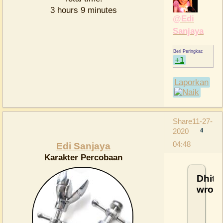
3 hours 9 minutes
@Edi
Sanjaya
+1
Laporkan
Share
11-27-
2020
4
04:48
Edi Sanjaya
Karakter Percobaan
Dhita
wrote
heeem
udara