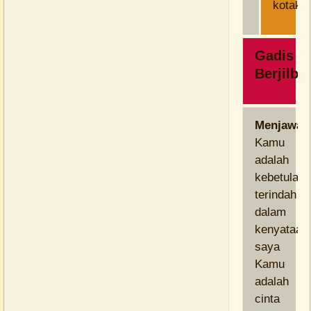
kotaku
Gadis
Berjilba
Menjawab
Kamu
adalah
kebetulan
terindah
dalam
kenyataan
saya
Kamu
adalah
cinta