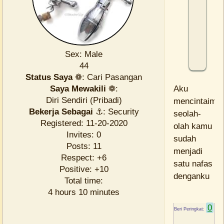
kotam
berpolu
gak
haha
Sex:
Male
44
Status Saya
❁:
Cari Pasangan
Saya Mewakili
❁:
Aku
Diri Sendiri (Pribadi)
mencintaimu
Bekerja Sebagai
⚓:
Security
seolah-
Registered
: 11-20-2020
olah kamu
Invites:
0
sudah
Posts:
11
menjadi
Respect:
+6
satu nafas
Positive:
+10
denganku
Total time:
4 hours 10 minutes
0