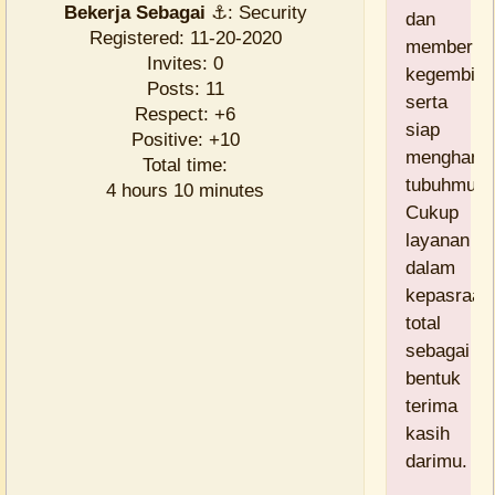
Bekerja Sebagai
⚓:
Security
dan
Registered
: 11-20-2020
memberik
Invites:
0
kegembira
Posts:
11
serta
Respect:
+6
siap
Positive:
+10
menghang
Total time:
tubuhmu.
4 hours 10 minutes
Cukup
layanan
dalam
kepasraan
total
sebagai
bentuk
terima
kasih
darimu.