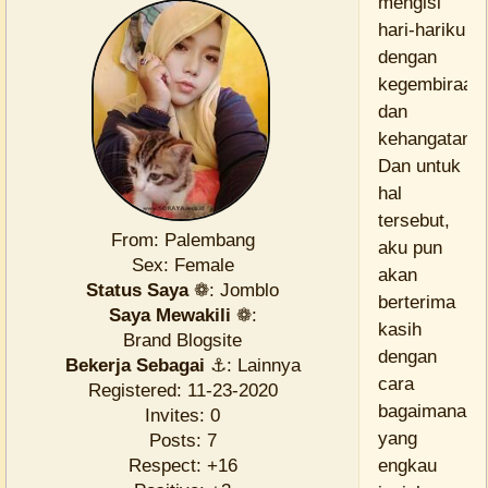
mengisi
hari-hariku
dengan
kegembiraan
dan
kehangatan?
Dan untuk
hal
tersebut,
From:
Palembang
aku pun
Sex:
Female
akan
Status Saya
❁:
Jomblo
berterima
Saya Mewakili
❁:
kasih
Brand Blogsite
dengan
Bekerja Sebagai
⚓:
Lainnya
cara
Registered
: 11-23-2020
bagaimanapu
Invites:
0
yang
Posts:
7
Respect:
+16
engkau