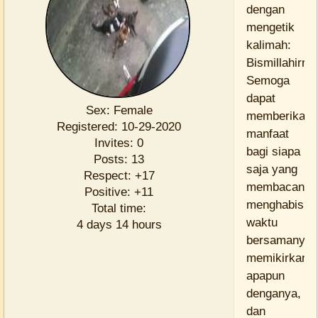
dengan
mengetik
kalimah:
Bismillahirro
Semoga
dapat
Sex:
Female
memberikan
Registered
: 10-29-2020
manfaat
Invites:
0
bagi siapa
Posts:
13
saja yang
Respect:
+17
membacanya
Positive:
+11
menghabiska
Total time:
waktu
4 days 14 hours
bersamanya,
memikirkan
apapun
denganya,
dan