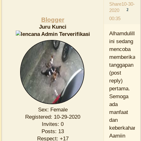
Share
10-30-
2020
2
00:35
Blogger
Juru Kunci
Alhamdulillah
ini sedang
mencoba
memberikan
tanggapan
(post
reply)
pertama.
Semoga
ada
Sex:
Female
manfaat
Registered
: 10-29-2020
dan
Invites:
0
keberkahann
Posts:
13
Aamiin
Respect:
+17