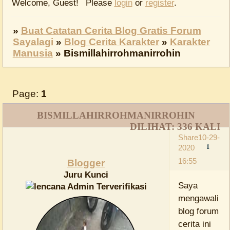
Welcome, Guest!
Please
login
or
register
.
»
Buat Catatan Cerita Blog Gratis Forum
Sayalagi
»
Blog Cerita Karakter
»
Karakter
Manusia
»
Bismillahirrohmanirrohin
Page:
1
BISMILLAHIRROHMANIRROHIN
DILIHAT:
336
KALI
Share
10-29-
2020
1
16:55
Blogger
Juru Kunci
Saya
mengawali
blog forum
cerita ini