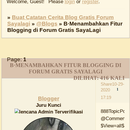
Welcome, Guest!
Please
login
or
register
.
»
Buat Catatan Cerita Blog Gratis Forum
Sayalagi
»
@Blogs
»
В·Menambahkan Fitur
Blogging di Forum Gratis SayaLagi
Page:
1
В·MENAMBAHKAN FITUR BLOGGING DI
FORUM GRATIS SAYALAGI
DILIHAT:
416
KALI
Share
10-29-
2020
1
17:19
Blogger
Juru Kunci
888TopicPos
@Comment=
$View=all$