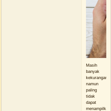
Masih
banyak
kekurangan,
namun
paling
tidak
dapat
menampilkan