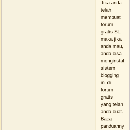
Jika anda
telah
membuat
forum
gratis SL,
maka jika
anda mau,
anda bisa
menginstall
sistem
blogging
ini di
forum
gratis
yang telah
anda buat.
Baca
panduannya