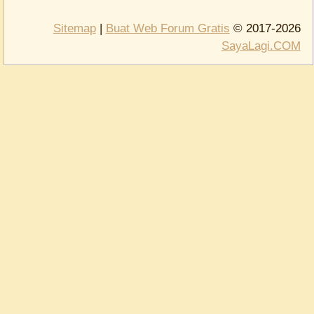
Sitemap
|
Buat Web Forum Gratis
© 2017-2026
SayaLagi.COM