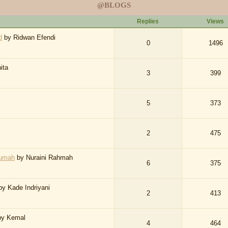
@BLOGS
Replies
Views
d
by
Ridwan Efendi
0
1496
ita
3
399
5
373
2
475
Rumah
by
Nuraini Rahmah
6
375
by
Kade Indriyani
2
413
by
Kemal
4
464