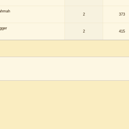
Rahmah
2
373
gger
2
415