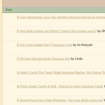
Topic
В·Cara Menghapus Sisa File Setelah Uninstall Aplikasi Di Androi
В·Apa Beda Impian dan Mimpi? Seperti Apa impian kamu?
by
Dh
В·Arti Cinta Adalah Apa? Perasaan Cinta
by
Iin Anisyah
В·Oksigen Menghentikan Penuaan Dini
by
Linda
В·Gadis Cantik Pun Tetap Wajib Memakai Masker Jika Keluar 
В·Photo Gadis Cantik di Mall - Wanita itu Ingin Dianggap Cantik
В·Seperti Apa Kamu Saat Mengintip, Tapi juga diintip orang lain